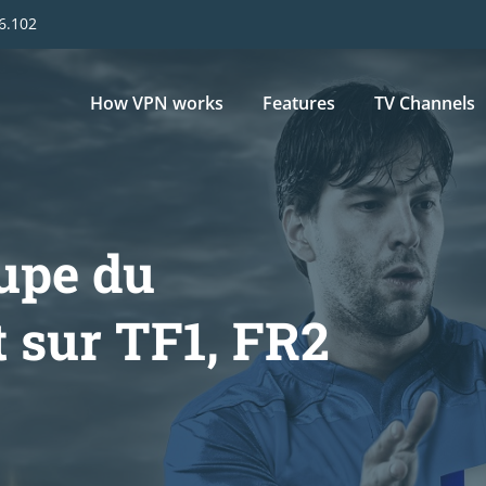
16.102
Main
How VPN works
Features
TV Channels
navigation
upe du
 sur TF1, FR2