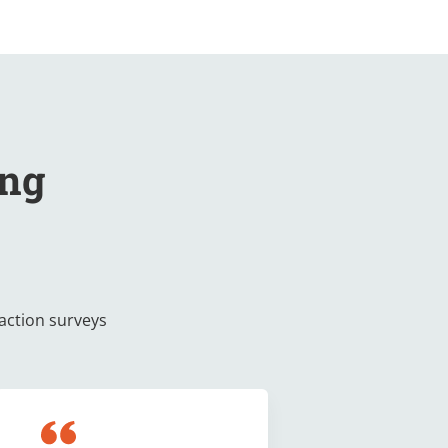
ing
faction surveys