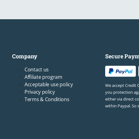
Company
Secure Paym
Footer3
Contact us
Affiliate program
Acceptable use policy
We accept Credit 
Privacy policy
you protection aga
Terms & Conditions
either via direct c
within Paypal. So 