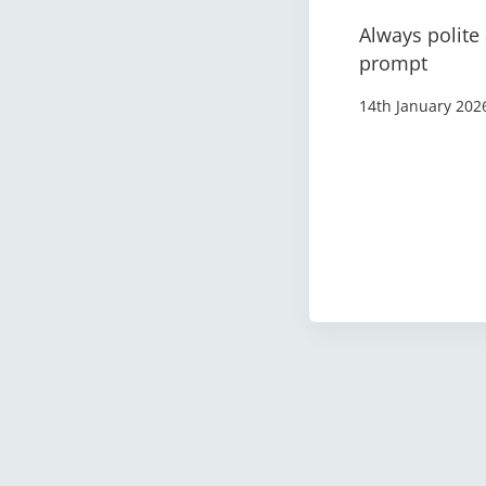
Always polite
prompt
14th January 202