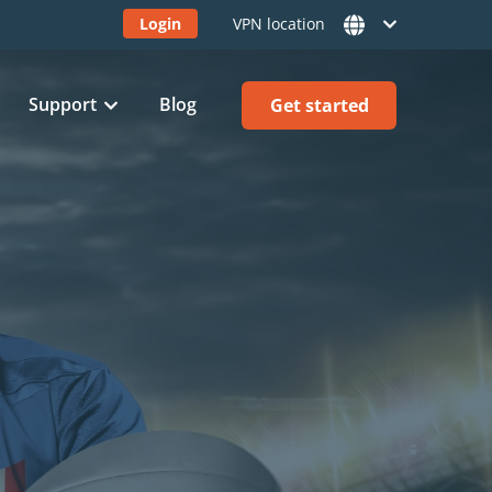
Login
VPN location
Support
Blog
Get started